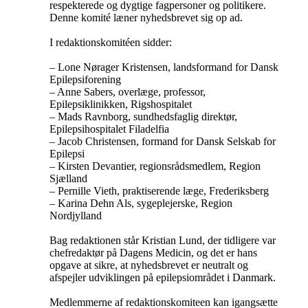
respekterede og dygtige fagpersoner og politikere.
Denne komité læner nyhedsbrevet sig op ad.
I redaktionskomitéen sidder:
– Lone Nørager Kristensen, landsformand for Dansk
Epilepsiforening
– Anne Sabers, overlæge, professor,
Epilepsiklinikken, Rigshospitalet
– Mads Ravnborg, sundhedsfaglig direktør,
Epilepsihospitalet Filadelfia
– Jacob Christensen, formand for Dansk Selskab for
Epilepsi
– Kirsten Devantier, regionsrådsmedlem, Region
Sjælland
– Pernille Vieth, praktiserende læge, Frederiksberg
– Karina Dehn Als, sygeplejerske, Region
Nordjylland
Bag redaktionen står Kristian Lund, der tidligere var
chefredaktør på Dagens Medicin, og det er hans
opgave at sikre, at nyhedsbrevet er neutralt og
afspejler udviklingen på epilepsiområdet i Danmark.
Medlemmerne af redaktionskomiteen kan igangsætte