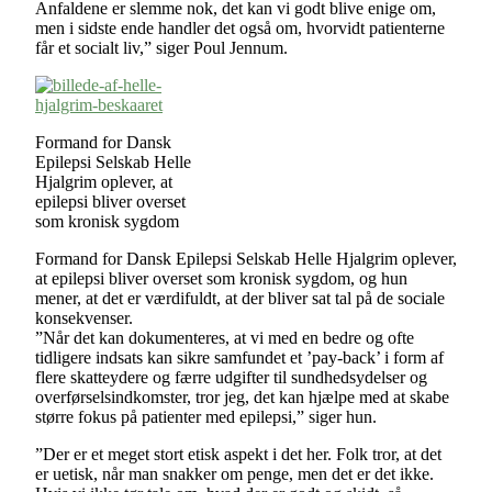
Anfaldene er slemme nok, det kan vi godt blive enige om,
men i sidste ende handler det også om, hvorvidt patienterne
får et socialt liv,” siger Poul Jennum.
Formand for Dansk
Epilepsi Selskab Helle
Hjalgrim oplever, at
epilepsi bliver overset
som kronisk sygdom
Formand for Dansk Epilepsi Selskab Helle Hjalgrim oplever,
at epilepsi bliver overset som kronisk sygdom, og hun
mener, at det er værdifuldt, at der bliver sat tal på de sociale
konsekvenser.
”Når det kan dokumenteres, at vi med en bedre og ofte
tidligere indsats kan sikre samfundet et ’pay-back’ i form af
flere skatteydere og færre udgifter til sundhedsydelser og
overførselsindkomster, tror jeg, det kan hjælpe med at skabe
større fokus på patienter med epilepsi,” siger hun.
”Der er et meget stort etisk aspekt i det her. Folk tror, at det
er uetisk, når man snakker om penge, men det er det ikke.