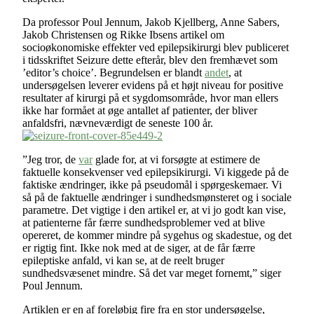
Da professor Poul Jennum, Jakob Kjellberg, Anne Sabers,
Jakob Christensen og Rikke Ibsens artikel om
socioøkonomiske effekter ved epilepsikirurgi blev publiceret
i tidsskriftet Seizure dette efterår, blev den fremhævet som
’editor’s choice’. Begrundelsen er blandt
andet
, at
undersøgelsen leverer evidens på et højt niveau for positive
resultater af kirurgi på et sygdomsområde, hvor man ellers
ikke har formået at øge antallet af patienter, der bliver
anfaldsfri, nævneværdigt de seneste 100 år.
”Jeg tror, de
var
glade for, at vi forsøgte at estimere de
faktuelle konsekvenser ved epilepsikirurgi. Vi kiggede på de
faktiske ændringer, ikke på pseudomål i spørgeskemaer. Vi
så på de faktuelle ændringer i sundhedsmønsteret og i sociale
parametre. Det vigtige i den artikel er, at vi jo godt kan vise,
at patienterne får færre sundhedsproblemer ved at blive
opereret, de kommer mindre på sygehus og skadestue, og det
er rigtig fint. Ikke nok med at de siger, at de får færre
epileptiske anfald, vi kan se, at de reelt bruger
sundhedsvæsenet mindre. Så det var meget fornemt,” siger
Poul Jennum.
Artiklen er en af foreløbig fire fra en stor undersøgelse,