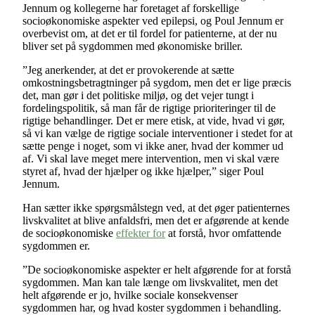
Jennum og kollegerne har foretaget af forskellige
socioøkonomiske aspekter ved epilepsi, og Poul Jennum er
overbevist om, at det er til fordel for patienterne, at der nu
bliver set på sygdommen med økonomiske briller.
”Jeg anerkender, at det er provokerende at sætte
omkostningsbetragtninger på sygdom, men det er lige præcis
det, man gør i det politiske miljø, og det vejer tungt i
fordelingspolitik, så man får de rigtige prioriteringer til de
rigtige behandlinger. Det er mere etisk, at vide, hvad vi gør,
så vi kan vælge de rigtige sociale interventioner i stedet for at
sætte penge i noget, som vi ikke aner, hvad der kommer ud
af. Vi skal lave meget mere intervention, men vi skal være
styret af, hvad der hjælper og ikke hjælper,” siger Poul
Jennum.
Han sætter ikke spørgsmålstegn ved, at det øger patienternes
livskvalitet at blive anfaldsfri, men det er afgørende at kende
de socioøkonomiske
effekter for
at forstå, hvor omfattende
sygdommen er.
”De socioøkonomiske aspekter er helt afgørende for at forstå
sygdommen. Man kan tale længe om livskvalitet, men det
helt afgørende er jo, hvilke sociale konsekvenser
sygdommen har, og hvad koster sygdommen i behandling.