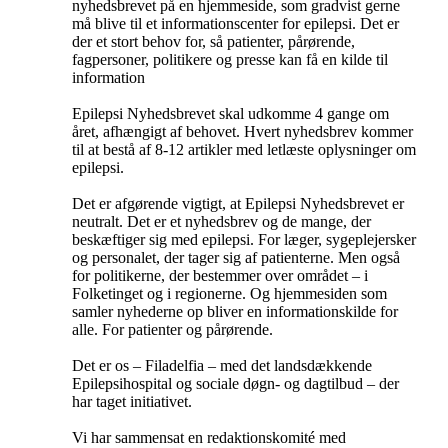
nyhedsbrevet på en hjemmeside, som gradvist gerne
må blive til et informationscenter for epilepsi. Det er
der et stort behov for, så patienter, pårørende,
fagpersoner, politikere og presse kan få en kilde til
information
Epilepsi Nyhedsbrevet skal udkomme 4 gange om
året, afhængigt af behovet. Hvert nyhedsbrev kommer
til at bestå af 8-12 artikler med letlæste oplysninger om
epilepsi.
Det er afgørende vigtigt, at Epilepsi Nyhedsbrevet er
neutralt. Det er et nyhedsbrev og de mange, der
beskæftiger sig med epilepsi. For læger, sygeplejersker
og personalet, der tager sig af patienterne. Men også
for politikerne, der bestemmer over området – i
Folketinget og i regionerne. Og hjemmesiden som
samler nyhederne op bliver en informationskilde for
alle. For patienter og pårørende.
Det er os – Filadelfia – med det landsdækkende
Epilepsihospital og sociale døgn- og dagtilbud – der
har taget initiativet.
Vi har sammensat en redaktionskomité med