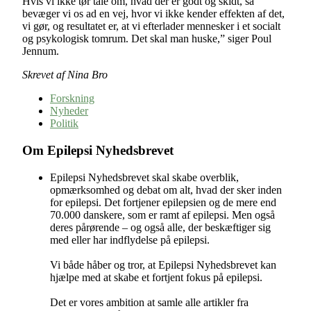
Hvis vi ikke tør tale om, hvad der er godt og skidt, så
bevæger vi os ad en vej, hvor vi ikke kender effekten af det,
vi gør, og resultatet er, at vi efterlader mennesker i et socialt
og psykologisk tomrum. Det skal man huske,” siger Poul
Jennum.
Skrevet af Nina Bro
Forskning
Nyheder
Politik
Om Epilepsi Nyhedsbrevet
Epilepsi Nyhedsbrevet skal skabe overblik,
opmærksomhed og debat om alt, hvad der sker inden
for epilepsi. Det fortjener epilepsien og de mere end
70.000 danskere, som er ramt af epilepsi. Men også
deres pårørende – og også alle, der beskæftiger sig
med eller har indflydelse på epilepsi.
Vi både håber og tror, at Epilepsi Nyhedsbrevet kan
hjælpe med at skabe et fortjent fokus på epilepsi.
Det er vores ambition at samle alle artikler fra