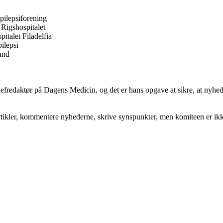
pilepsiforening
 Rigshospitalet
italet Filadelfia
ilepsi
and
hefredaktør på Dagens Medicin, og det er hans opgave at sikre, at nyhed
kler, kommentere nyhederne, skrive synspunkter, men komiteen er ikke