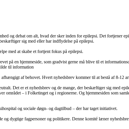
ed og debat om alt, hvad der sker inden for epilepsi. Det fortjener ep
eskæftiger sig med eller har indflydelse på epilepsi.
lpe med at skabe et fortjent fokus på epilepsi.
evet på en hjemmeside, som gradvist gerne må blive til et informationscent
ilde til information
fhængigt af behovet. Hvert nyhedsbrev kommer til at bestå af 8-12 arti
eutralt. Det er et nyhedsbrev og de mange, der beskæftiger sig med epilep
ver området – i Folketinget og i regionerne. Og hjemmesiden som samler
ospital og sociale døgn- og dagtilbud – der har taget initiativet.
e og dygtige fagpersoner og politikere. Denne komité læner nyhedsbrev