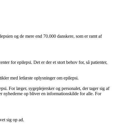
ilepsien og de mere end 70.000 danskere, som er ramt af
er for epilepsi. Det er der et stort behov for, så patienter,
kler med letlæste oplysninger om epilepsi.
si. For læger, sygeplejersker og personalet, der tager sig af
 nyhederne op bliver en informationskilde for alle. For
et sig op ad.