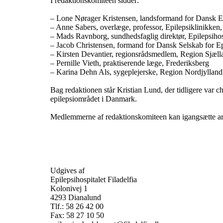
I redaktionskomitéen sidder:
– Lone Nørager Kristensen, landsformand for Dansk E
– Anne Sabers, overlæge, professor, Epilepsiklinikken,
– Mads Ravnborg, sundhedsfaglig direktør, Epilepsihosp
– Jacob Christensen, formand for Dansk Selskab for Ep
– Kirsten Devantier, regionsrådsmedlem, Region Sjæll
– Pernille Vieth, praktiserende læge, Frederiksberg
– Karina Dehn Als, sygeplejerske, Region Nordjylland
Bag redaktionen står Kristian Lund, der tidligere var c
epilepsiområdet i Danmark.
Medlemmerne af redaktionskomiteen kan igangsætte arti
Udgives af
Epilepsihospitalet Filadelfia
Kolonivej 1
4293 Dianalund
Tlf.: 58 26 42 00
Fax: 58 27 10 50