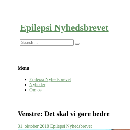
Epilepsi Nyhedsbrevet
Search
for:
Menu
Epilepsi Nyhedsbrevet
Nyheder
Om os
Venstre: Det skal vi gøre bedre
31. oktober 2018
Epilepsi Nyhedsbrevet