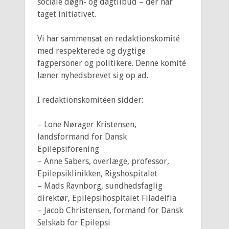
sociale døgn- og dagtilbud – der har
taget initiativet.
Vi har sammensat en redaktionskomité
med respekterede og dygtige
fagpersoner og politikere. Denne komité
læner nyhedsbrevet sig op ad.
I redaktionskomitéen sidder:
– Lone Nørager Kristensen,
landsformand for Dansk
Epilepsiforening
– Anne Sabers, overlæge, professor,
Epilepsiklinikken, Rigshospitalet
– Mads Ravnborg, sundhedsfaglig
direktør, Epilepsihospitalet Filadelfia
– Jacob Christensen, formand for Dansk
Selskab for Epilepsi