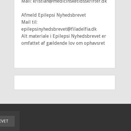
Mail: kristian@medicinsketidsskrifter.dk
Afmeld Epilepsi Nyhedsbrevet
Mail til:
epilepsinyhedsbrevet@filadelfia.dk
Alt materiale i Epilepsi Nyhedsbrevet er
omfattet af gældende lov om ophavsret
EVET