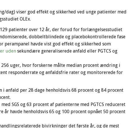
/dag) viser god effekt og sikkerhed ved unge patienter med
gsstudiet OLEx.
129 patienter over 12 år, der forud for forlængelsesstudiet
andomiserede, dobbeltblindede og placebokontrollerede fase
hvor perampanel havde vist god effekt og sikkerhed som
ler uden
sekundære generaliserede anfald eller PGTCS og
i 256 uger, hvor forskerne målte median procent ændring i
cent responderrate og anfaldsfrie rater og monitorerede for
on i anfald per 28 dage henholdsvis 68 procent og 84 procent
cent.
erne med SGS og 63 procent af patienterne med PGTCS reduceret
ire år havde henholdsvis 65 og 100 procent opnået 50 procent
handlingsrelaterede bivirkninger det første år, og de mest