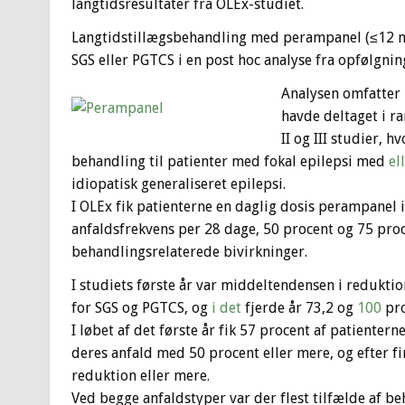
langtidsresultater fra OLEx-studiet.
Langtidstillægsbehandling med perampanel (≤12 mg
SGS eller PGTCS i en post hoc analyse fra opfølgnin
Analysen omfatter 
havde deltaget i r
II og III studier, 
behandling til patienter med fokal epilepsi med
el
idiopatisk generaliseret epilepsi.
I OLEx fik patienterne en daglig dosis perampanel 
anfaldsfrekvens per 28 dage, 50 procent og 75 pro
behandlingsrelaterede bivirkninger.
I studiets første år var middeltendensen i redukti
for SGS og PGTCS, og
i det
fjerde år 73,2 og
100
pro
I løbet af det første år fik 57 procent af patient
deres anfald med 50 procent eller mere, og efter f
reduktion eller mere.
Ved begge anfaldstyper var der flest tilfælde af be