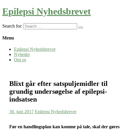
Epilepsi Nyhedsbrevet
Search for:
Menu
Epilepsi Nyhedsbrevet
Nyheder
Om os
Blixt går efter satspuljemidler til
grundig undersøgelse af epilepsi-
indsatsen
30. juni 2017
Epilepsi Nyhedsbrevet
Før en handlingsplan kan komme på tale, skal der gøres