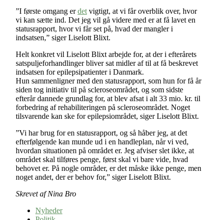
”I første omgang er
det
vigtigt, at vi får overblik over, hvor
vi kan sætte ind. Det jeg vil gå videre med er at få lavet en
statusrapport, hvor vi får set på, hvad der mangler i
indsatsen,” siger Liselott Blixt.
Helt konkret vil Liselott Blixt arbejde for, at der i efterårets
satspuljeforhandlinger bliver sat midler af til at få beskrevet
indsatsen for epilepsipatienter i Danmark.
Hun sammenligner med den statusrapport, som hun for få år
siden tog initiativ til på scleroseområdet, og som sidste
efterår dannede grundlag for, at blev afsat i alt 33 mio. kr. til
forbedring af rehabiliteringen på scleroseområdet. Noget
tilsvarende kan ske for epilepsiområdet, siger Liselott Blixt.
”Vi har brug for en statusrapport, og så håber jeg, at det
efterfølgende kan munde ud i en handleplan, når vi ved,
hvordan situationen på området er. Jeg afviser slet ikke, at
området skal tilføres penge, først skal vi bare vide, hvad
behovet er. På nogle områder, er det måske ikke penge, men
noget andet, der er behov for,” siger Liselott Blixt.
Skrevet af Nina Bro
Nyheder
Politik