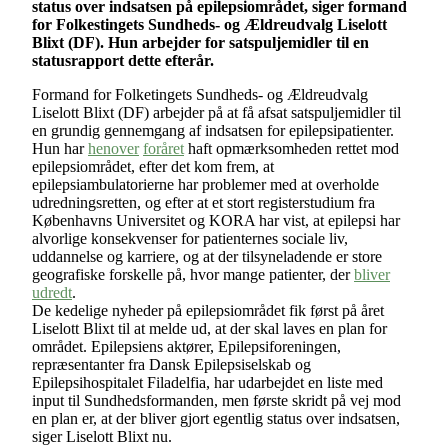
status over indsatsen på epilepsiområdet, siger formand
for Folkestingets Sundheds- og Ældreudvalg Liselott
Blixt (DF). Hun arbejder for satspuljemidler til en
statusrapport dette efterår.
Formand for Folketingets Sundheds- og Ældreudvalg
Liselott Blixt (DF) arbejder på at få afsat satspuljemidler til
en grundig gennemgang af indsatsen for epilepsipatienter.
Hun har
henover
foråret
haft opmærksomheden rettet mod
epilepsiområdet, efter det kom frem, at
epilepsiambulatorierne har problemer med at overholde
udredningsretten, og efter at et stort registerstudium fra
Københavns Universitet og KORA har vist, at epilepsi har
alvorlige konsekvenser for patienternes sociale liv,
uddannelse og karriere, og at der tilsyneladende er store
geografiske forskelle på, hvor mange patienter, der
bliver
udredt
.
De kedelige nyheder på epilepsiområdet fik først på året
Liselott Blixt til at melde ud, at der skal laves en plan for
området. Epilepsiens aktører, Epilepsiforeningen,
repræsentanter fra Dansk Epilepsiselskab og
Epilepsihospitalet Filadelfia, har udarbejdet en liste med
input til Sundhedsformanden, men første skridt på vej mod
en plan er, at der bliver gjort egentlig status over indsatsen,
siger Liselott Blixt nu.