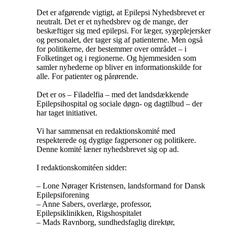
Det er afgørende vigtigt, at Epilepsi Nyhedsbrevet er
neutralt. Det er et nyhedsbrev og de mange, der
beskæftiger sig med epilepsi. For læger, sygeplejersker
og personalet, der tager sig af patienterne. Men også
for politikerne, der bestemmer over området – i
Folketinget og i regionerne. Og hjemmesiden som
samler nyhederne op bliver en informationskilde for
alle. For patienter og pårørende.
Det er os – Filadelfia – med det landsdækkende
Epilepsihospital og sociale døgn- og dagtilbud – der
har taget initiativet.
Vi har sammensat en redaktionskomité med
respekterede og dygtige fagpersoner og politikere.
Denne komité læner nyhedsbrevet sig op ad.
I redaktionskomitéen sidder:
– Lone Nørager Kristensen, landsformand for Dansk
Epilepsiforening
– Anne Sabers, overlæge, professor,
Epilepsiklinikken, Rigshospitalet
– Mads Ravnborg, sundhedsfaglig direktør,