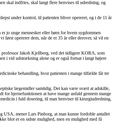
 skal indfries, skal langt flere henvises til udredning, og
epsi under kontrol, til patienten bliver opereret, og i de 11 år
em er jo unge mennesker eller børn for hvem sygdommen
vi først opererer dem, når de er 35 år eller derover, så vil en
.
 professor Jakob Kjellberg, ved det tidligere KORA, som
n i vid udstrækning alene og er også fortsat i langt højere
cinske behandling, hvor patienten i mange tilfælde får tre
leptiske lægemidler samtidig. Det kan være svært at adskille,
undt for hjernefunktionen at have mange anfald gennem mange
k medicin i fuld dosering, til man henviser til kirurgiudredning,
ge og USA, mener Lars Pinborg, at man kunne fordoble antallet
 ikke blot er en sidste mulighed, men en mulighed med få