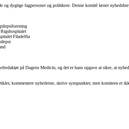
e og dygtige fagpersoner og politikere. Denne komité læner nyhedsbrev
pilepsiforening
 Rigshospitalet
italet Filadelfia
ilepsi
and
hefredaktør på Dagens Medicin, og det er hans opgave at sikre, at nyhed
kler, kommentere nyhederne, skrive synspunkter, men komiteen er ikke