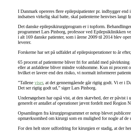
I Danmark opereres flere epilepsipatienter pr. indbygger end 
indsatsen virkelig skal batte, skal patienterne henvises langt 
Det danske epilepsikirurgiprogram er i topform. Behandlingen e
programmet Lars Pinborg, professor ved Epilepsiklinikken ved 
i alt 169 danske patienter, som i årene 2009 til 2014 blev ope
leverer.
Forskerne har set på udfaldet af epilepsioperationer to år efte
65 procent af patienterne bliver fri for anfald med påvirkning
eller at anfaldene bliver mindre voldsomme. Kun ni procent op
hvilket er lavere end den risiko, vi normalt informerer patien
”Tallene
viser
, at det gennemgående går rigtig godt. Vi er i 
Det ser rigtig godt ud,” siger Lars Pinborg.
Undersøgelsen har også vist, at den skævhed, der er påvist i u
generelt er antallet af operationer jævnt fordelt med Region No
Opsamlingen fra kirurgiprogrammet er netop blevet publiceret 
opmærksomhed om kirurgi som en mulighed for nogle af de unge 
For den helt store udfordring for kirurgien er stadig, at der he