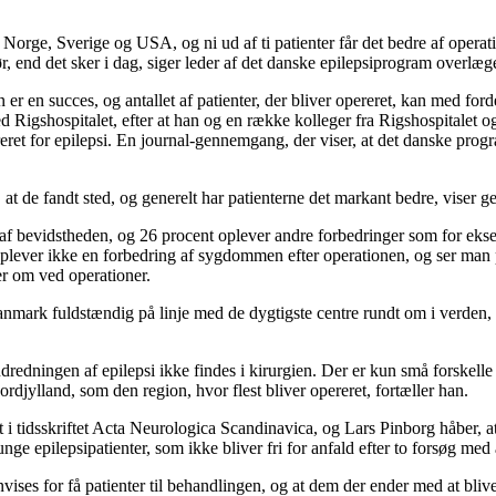
i Norge, Sverige og USA, og ni ud af ti patienter får det bedre af oper
før, end det sker i dag, siger leder af det danske epilepsiprogram overlæ
r en succes, og antallet af patienter, der bliver opereret, kan med forde
Rigshospitalet, efter at han og en række kolleger fra Rigshospitalet og
reret for epilepsi. En journal-gennemgang, der viser, at det danske prog
r, at de fandt sted, og generelt har patienterne det markant bedre, vise
 af bevidstheden, og 26 procent oplever andre forbedringer som for eksemp
lever ikke en forbedring af sygdommen efter operationen, og ser man på 
ter om ved operationer.
Danmark fuldstændig på linje med de dygtigste centre rundt om i verden
dredningen af epilepsi ikke findes i kirurgien. Der er kun små forskelle
rdjylland, som den region, hvor flest bliver opereret, fortæller han.
i tidsskriftet Acta Neurologica Scandinavica, og Lars Pinborg håber, at
epilepsipatienter, som ikke bliver fri for anfald efter to forsøg med 
nvises for få patienter til behandlingen, og at dem der ender med at blive