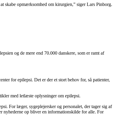
 for at skabe opmærksomhed om kirurgien,” siger Lars Pinborg.
ilepsien og de mere end 70.000 danskere, som er ramt af
er for epilepsi. Det er der et stort behov for, så patienter,
kler med letlæste oplysninger om epilepsi.
si. For læger, sygeplejersker og personalet, der tager sig af
 nyhederne op bliver en informationskilde for alle. For