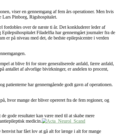
ationen, viser en gennemgang af fem års operationer. Men hvis
ge Lars Pinborg, Rigshospitalet.
l fordobles over de næste ti år. Det konkluderer leder af
 Epilepsihospitalet Filadelfia har gennemgået journaler fra de
ram er på niveau med det, de bedste epilepsicentre i verden
r gennemgangen.
el at blive fri for store generaliserede anfald, færre anfald,
antallet af alvorlige bivirkninger, er andelen to procent,
, og patienterne har gennemgående godt gavn af operationen.
 på, hvor mange der bliver opereret fra de fem regioner, og
 de gode resultater kan være med til at skabe mere
antiepileptisk medicin.
 henvist har fået lov at gå alt for længe i alt for mange