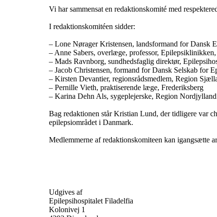
Vi har sammensat en redaktionskomité med respektered
I redaktionskomitéen sidder:
– Lone Nørager Kristensen, landsformand for Dansk E
– Anne Sabers, overlæge, professor, Epilepsiklinikken,
– Mads Ravnborg, sundhedsfaglig direktør, Epilepsihosp
– Jacob Christensen, formand for Dansk Selskab for Ep
– Kirsten Devantier, regionsrådsmedlem, Region Sjæll
– Pernille Vieth, praktiserende læge, Frederiksberg
– Karina Dehn Als, sygeplejerske, Region Nordjylland
Bag redaktionen står Kristian Lund, der tidligere var c
epilepsiområdet i Danmark.
Medlemmerne af redaktionskomiteen kan igangsætte arti
Udgives af
Epilepsihospitalet Filadelfia
Kolonivej 1