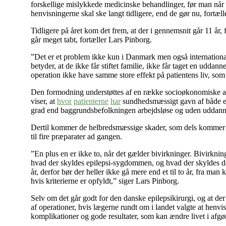
forskellige mislykkede medicinske behandlinger, før man når f
henvisningerne skal ske langt tidligere, end de gør nu, fortæll
Tidligere på året kom det frem, at der i gennemsnit går 11 år, 
går meget tabt, fortæller Lars Pinborg.
”Det er et problem ikke kun i Danmark men også internation
betyder, at de ikke får stiftet familie, ikke får taget en uddan
operation ikke have samme store effekt på patientens liv, som 
Den formodning understøttes af en række socioøkonomiske an
viser, at
hvor
patienterne
har
sundhedsmæssigt gavn af både epil
grad end baggrundsbefolkningen arbejdsløse og uden uddann
Dertil kommer de helbredsmæssige skader, som dels kommer af
til fire præparater ad gangen.
”En plus en er ikke to, når det gælder bivirkninger. Bivirkni
hvad der skyldes epilepsi-sygdommen, og hvad der skyldes de
år, derfor bør der heller ikke gå mere end et til to år, fra man 
hvis kriterierne er opfyldt,” siger Lars Pinborg.
Selv om det går godt for den danske epilepsikirurgi, og at de
af operationer, hvis lægerne rundt om i landet valgte at henv
komplikationer og gode resultater, som kan ændre livet i afgør