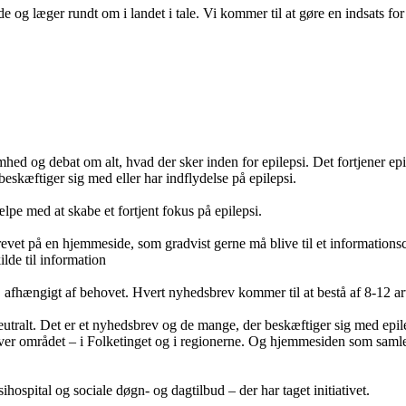
ende og læger rundt om i landet i tale. Vi kommer til at gøre en indsats
ed og debat om alt, hvad der sker inden for epilepsi. Det fortjener ep
eskæftiger sig med eller har indflydelse på epilepsi.
lpe med at skabe et fortjent fokus på epilepsi.
evet på en hjemmeside, som gradvist gerne må blive til et informationscent
ilde til information
fhængigt af behovet. Hvert nyhedsbrev kommer til at bestå af 8-12 arti
eutralt. Det er et nyhedsbrev og de mange, der beskæftiger sig med epilep
ver området – i Folketinget og i regionerne. Og hjemmesiden som samler
ospital og sociale døgn- og dagtilbud – der har taget initiativet.