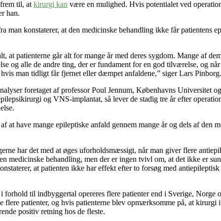
rem til, at
kirurgi kan
være en mulighed. Hvis potentialet ved operationen
er han.
fra man konstaterer, at den medicinske behandling ikke får patientens epil
alt, at patienterne går alt for mange år med deres sygdom. Mange af d
nelse og alle de andre ting, der er fundament for en god tilværelse, og når 
hvis man tidligt får fjernet eller dæmpet anfaldene,” siger Lars Pinborg
alyser foretaget af professor Poul Jennum, Københavns Universitet og
epsikirurgi og VNS-implantat, så lever de stadig tre år efter operatione
else.
 at have mange epileptiske anfald gennem mange år og dels af den medi
ngerne har det med at øges uforholdsmæssigt, når man giver flere antiepi
n medicinske behandling, men der er ingen tvivl om, at det ikke er s
konstaterer, at patienten ikke har effekt efter to forsøg med antiepileptis
r i forhold til indbyggertal opereres flere patienter end i Sverige, Nor
ise flere patienter, og hvis patienterne blev opmærksomme på, at kirurgi
ende positiv retning hos de fleste.