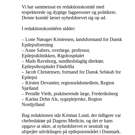
Vi har sammensat en redaktionskomité med
respekterede og dygtige fagpersoner og politikere.
Denne komité læner nyhedsbrevet sig op ad.
I redaktionskomitéen sidder:
– Lone Nørager Kristensen, landsformand for Dansk
Epilepsiforening
– Anne Sabers, overlæge, professor,
Epilepsiklinikken, Rigshospitalet
– Mads Ravnborg, sundhedsfaglig direktør,
Epilepsihospitalet Filadelfia
– Jacob Christensen, formand for Dansk Selskab for
Epilepsi
– Kirsten Devantier, regionsrådsmedlem, Region
Sjælland
– Pernille Vieth, praktiserende læge, Frederiksberg
– Karina Dehn Als, sygeplejerske, Region
Nordjylland
Bag redaktionen står Kristian Lund, der tidligere var
chefredaktør på Dagens Medicin, og det er hans
opgave at sikre, at nyhedsbrevet er neutralt og
afspejler udviklingen på epilepsiområdet i Danmark.