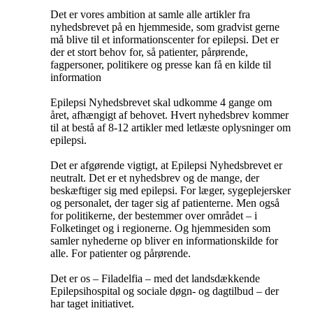
Det er vores ambition at samle alle artikler fra
nyhedsbrevet på en hjemmeside, som gradvist gerne
må blive til et informationscenter for epilepsi. Det er
der et stort behov for, så patienter, pårørende,
fagpersoner, politikere og presse kan få en kilde til
information
Epilepsi Nyhedsbrevet skal udkomme 4 gange om
året, afhængigt af behovet. Hvert nyhedsbrev kommer
til at bestå af 8-12 artikler med letlæste oplysninger om
epilepsi.
Det er afgørende vigtigt, at Epilepsi Nyhedsbrevet er
neutralt. Det er et nyhedsbrev og de mange, der
beskæftiger sig med epilepsi. For læger, sygeplejersker
og personalet, der tager sig af patienterne. Men også
for politikerne, der bestemmer over området – i
Folketinget og i regionerne. Og hjemmesiden som
samler nyhederne op bliver en informationskilde for
alle. For patienter og pårørende.
Det er os – Filadelfia – med det landsdækkende
Epilepsihospital og sociale døgn- og dagtilbud – der
har taget initiativet.