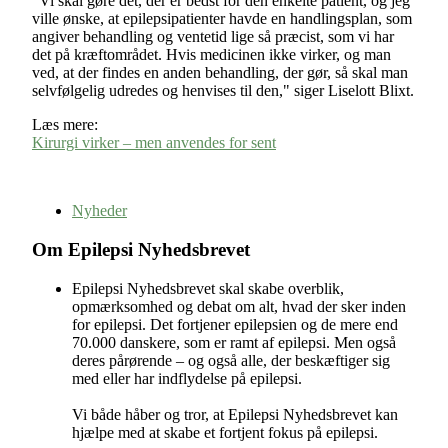
"Vi skal gøre det, der er bedst for den enkelte patient, og jeg
ville ønske, at epilepsipatienter havde en handlingsplan, som
angiver behandling og ventetid lige så præcist, som vi har
det på kræftområdet. Hvis medicinen ikke virker, og man
ved, at der findes en anden behandling, der gør, så skal man
selvfølgelig udredes og henvises til den," siger Liselott Blixt.
Læs mere:
Kirurgi virker – men anvendes for sent
Nyheder
Om Epilepsi Nyhedsbrevet
Epilepsi Nyhedsbrevet skal skabe overblik,
opmærksomhed og debat om alt, hvad der sker inden
for epilepsi. Det fortjener epilepsien og de mere end
70.000 danskere, som er ramt af epilepsi. Men også
deres pårørende – og også alle, der beskæftiger sig
med eller har indflydelse på epilepsi.
Vi både håber og tror, at Epilepsi Nyhedsbrevet kan
hjælpe med at skabe et fortjent fokus på epilepsi.