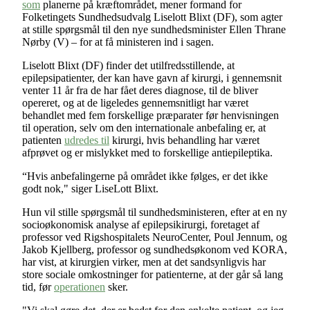
som
planerne på kræftområdet, mener formand for
Folketingets Sundhedsudvalg Liselott Blixt (DF), som agter
at stille spørgsmål til den nye sundhedsminister Ellen Thrane
Nørby (V) – for at få ministeren ind i sagen.
Liselott Blixt (DF) finder det utilfredsstillende, at
epilepsipatienter, der kan have gavn af kirurgi, i gennemsnit
venter 11 år fra de har fået deres diagnose, til de bliver
opereret, og at de ligeledes gennemsnitligt har været
behandlet med fem forskellige præparater før henvisningen
til operation, selv om den internationale anbefaling er, at
patienten
udredes til
kirurgi, hvis behandling har været
afprøvet og er mislykket med to forskellige antiepileptika.
“Hvis anbefalingerne på området ikke følges, er det ikke
godt nok," siger LiseLott Blixt.
Hun vil stille spørgsmål til sundhedsministeren, efter at en ny
socioøkonomisk analyse af epilepsikirurgi, foretaget af
professor ved Rigshospitalets NeuroCenter, Poul Jennum, og
Jakob Kjellberg, professor og sundhedsøkonom ved KORA,
har vist, at kirurgien virker, men at det sandsynligvis har
store sociale omkostninger for patienterne, at der går så lang
tid, før
operationen
sker.