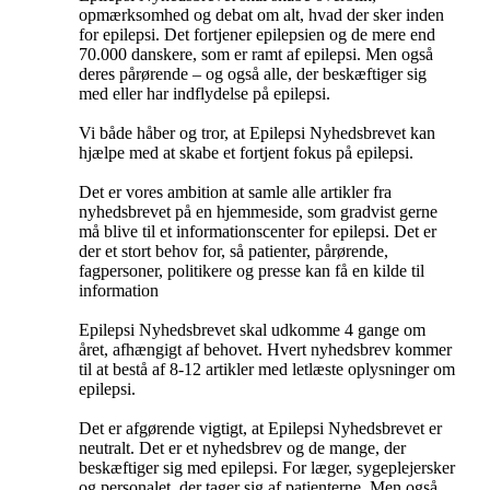
opmærksomhed og debat om alt, hvad der sker inden
for epilepsi. Det fortjener epilepsien og de mere end
70.000 danskere, som er ramt af epilepsi. Men også
deres pårørende – og også alle, der beskæftiger sig
med eller har indflydelse på epilepsi.
Vi både håber og tror, at Epilepsi Nyhedsbrevet kan
hjælpe med at skabe et fortjent fokus på epilepsi.
Det er vores ambition at samle alle artikler fra
nyhedsbrevet på en hjemmeside, som gradvist gerne
må blive til et informationscenter for epilepsi. Det er
der et stort behov for, så patienter, pårørende,
fagpersoner, politikere og presse kan få en kilde til
information
Epilepsi Nyhedsbrevet skal udkomme 4 gange om
året, afhængigt af behovet. Hvert nyhedsbrev kommer
til at bestå af 8-12 artikler med letlæste oplysninger om
epilepsi.
Det er afgørende vigtigt, at Epilepsi Nyhedsbrevet er
neutralt. Det er et nyhedsbrev og de mange, der
beskæftiger sig med epilepsi. For læger, sygeplejersker
og personalet, der tager sig af patienterne. Men også