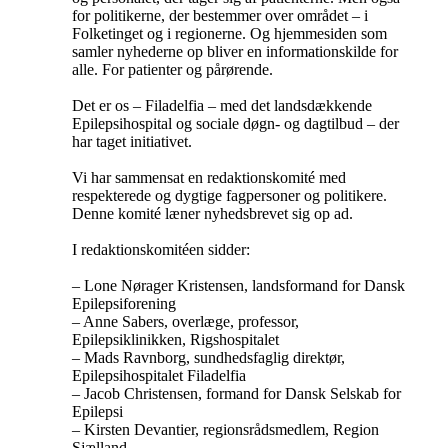
for politikerne, der bestemmer over området – i
Folketinget og i regionerne. Og hjemmesiden som
samler nyhederne op bliver en informationskilde for
alle. For patienter og pårørende.
Det er os – Filadelfia – med det landsdækkende
Epilepsihospital og sociale døgn- og dagtilbud – der
har taget initiativet.
Vi har sammensat en redaktionskomité med
respekterede og dygtige fagpersoner og politikere.
Denne komité læner nyhedsbrevet sig op ad.
I redaktionskomitéen sidder:
– Lone Nørager Kristensen, landsformand for Dansk
Epilepsiforening
– Anne Sabers, overlæge, professor,
Epilepsiklinikken, Rigshospitalet
– Mads Ravnborg, sundhedsfaglig direktør,
Epilepsihospitalet Filadelfia
– Jacob Christensen, formand for Dansk Selskab for
Epilepsi
– Kirsten Devantier, regionsrådsmedlem, Region
Sjælland