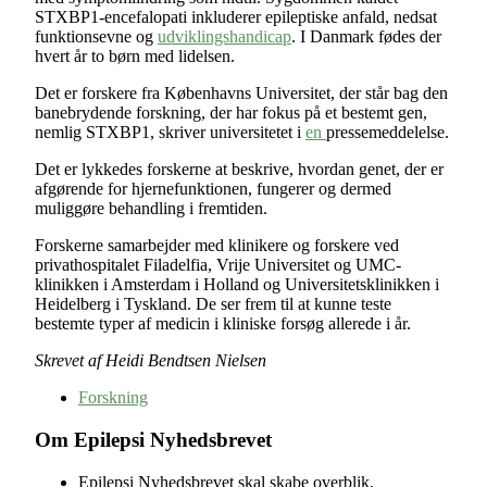
STXBP1-encefalopati inkluderer epileptiske anfald, nedsat
funktionsevne og
udviklingshandicap
. I Danmark fødes der
hvert år to børn med lidelsen.
Det er forskere fra Københavns Universitet, der står bag den
banebrydende forskning, der har fokus på et bestemt gen,
nemlig STXBP1, skriver universitetet i
en
pressemeddelelse.
Det er lykkedes forskerne at beskrive, hvordan genet, der er
afgørende for hjernefunktionen, fungerer og dermed
muliggøre behandling i fremtiden.
Forskerne samarbejder med klinikere og forskere ved
privathospitalet Filadelfia, Vrije Universitet og UMC-
klinikken i Amsterdam i Holland og Universitetsklinikken i
Heidelberg i Tyskland. De ser frem til at kunne teste
bestemte typer af medicin i kliniske forsøg allerede i år.
Skrevet af Heidi Bendtsen Nielsen
Forskning
Om Epilepsi Nyhedsbrevet
Epilepsi Nyhedsbrevet skal skabe overblik,