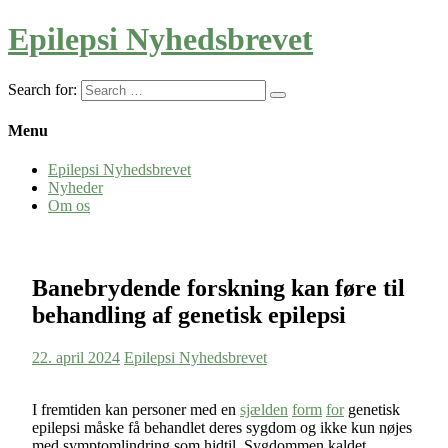
Epilepsi Nyhedsbrevet
Search for:
Menu
Epilepsi Nyhedsbrevet
Nyheder
Om os
Banebrydende forskning kan føre til
behandling af genetisk epilepsi
22. april 2024
Epilepsi Nyhedsbrevet
I fremtiden kan personer med en
sjælden
form
for
genetisk
epilepsi måske få behandlet deres sygdom og ikke kun nøjes
med symptomlindring som hidtil. Sygdommen kaldet