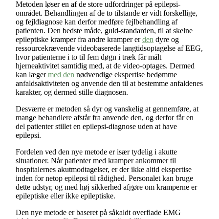
Metoden løser en af de store udfordringer på epilepsi-
området. Behandlingen af de to tilstande er vidt forskellige,
og fejldiagnose kan derfor medføre fejlbehandling af
patienten. Den bedste måde, guld-standarden, til at skelne
epileptiske kramper fra andre kramper er
den
dyre og
ressourcekrævende videobaserede langtidsoptagelse af EEG,
hvor patienterne i to til fem døgn i træk får målt
hjerneaktivitet samtidig med, at de video-optages. Dermed
kan læger
med den
nødvendige ekspertise bedømme
anfaldsaktiviteten og anvende den til at bestemme anfaldenes
karakter, og dermed stille diagnosen.
Desværre er metoden så dyr og vanskelig at gennemføre, at
mange behandlere afstår fra anvende den, og derfor får en
del patienter stillet en epilepsi-diagnose uden at have
epilepsi.
Fordelen ved den nye metode er især tydelig i akutte
situationer. Når patienter med kramper ankommer til
hospitalernes akutmodtagelser, er der ikke altid ekspertise
inden for netop epilepsi til rådighed. Personalet kan bruge
dette udstyr, og med høj sikkerhed afgøre om kramperne er
epileptiske eller ikke epileptiske.
Den nye metode er baseret på såkaldt overflade EMG