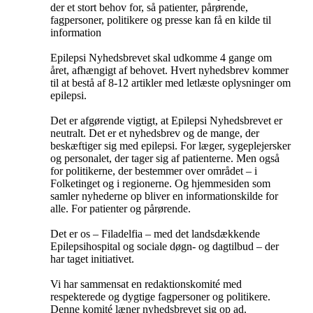
der et stort behov for, så patienter, pårørende,
fagpersoner, politikere og presse kan få en kilde til
information
Epilepsi Nyhedsbrevet skal udkomme 4 gange om
året, afhængigt af behovet. Hvert nyhedsbrev kommer
til at bestå af 8-12 artikler med letlæste oplysninger om
epilepsi.
Det er afgørende vigtigt, at Epilepsi Nyhedsbrevet er
neutralt. Det er et nyhedsbrev og de mange, der
beskæftiger sig med epilepsi. For læger, sygeplejersker
og personalet, der tager sig af patienterne. Men også
for politikerne, der bestemmer over området – i
Folketinget og i regionerne. Og hjemmesiden som
samler nyhederne op bliver en informationskilde for
alle. For patienter og pårørende.
Det er os – Filadelfia – med det landsdækkende
Epilepsihospital og sociale døgn- og dagtilbud – der
har taget initiativet.
Vi har sammensat en redaktionskomité med
respekterede og dygtige fagpersoner og politikere.
Denne komité læner nyhedsbrevet sig op ad.