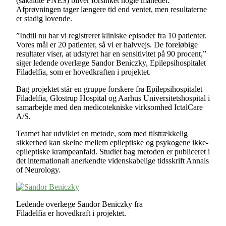
(såkaldte PNES) bliver forsinket nogle måneder.
Afprøvningen tager længere tid end ventet, men resultaterne
er stadig lovende.
”Indtil nu har vi registreret kliniske episoder fra 10 patienter.
Vores mål er 20 patienter, så vi er halvvejs. De foreløbige
resultater viser, at udstyret har en sensitivitet på 90 procent,”
siger ledende overlæge Sandor Beniczky, Epilepsihospitalet
Filadelfia, som er hovedkraften i projektet.
Bag projektet står en gruppe forskere fra Epilepsihospitalet
Filadelfia, Glostrup Hospital og Aarhus Universitetshospital i
samarbejde med den medicotekniske virksomhed IctalCare
A/S.
Teamet har udviklet en metode, som med tilstrækkelig
sikkerhed kan skelne mellem epileptiske og psykogene ikke-
epileptiske krampeanfald. Studiet bag metoden er publiceret i
det internationalt anerkendte videnskabelige tidsskrift Annals
of Neurology.
Ledende overlæge Sandor Beniczky fra
Filadelfia er hovedkraft i projektet.