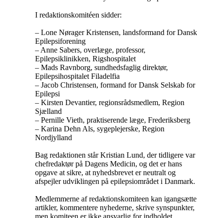
I redaktionskomitéen sidder:
– Lone Nørager Kristensen, landsformand for Dansk
Epilepsiforening
– Anne Sabers, overlæge, professor,
Epilepsiklinikken, Rigshospitalet
– Mads Ravnborg, sundhedsfaglig direktør,
Epilepsihospitalet Filadelfia
– Jacob Christensen, formand for Dansk Selskab for
Epilepsi
– Kirsten Devantier, regionsrådsmedlem, Region
Sjælland
– Pernille Vieth, praktiserende læge, Frederiksberg
– Karina Dehn Als, sygeplejerske, Region
Nordjylland
Bag redaktionen står Kristian Lund, der tidligere var
chefredaktør på Dagens Medicin, og det er hans
opgave at sikre, at nyhedsbrevet er neutralt og
afspejler udviklingen på epilepsiområdet i Danmark.
Medlemmerne af redaktionskomiteen kan igangsætte
artikler, kommentere nyhederne, skrive synspunkter,
men komiteen er ikke ansvarlig for indholdet.