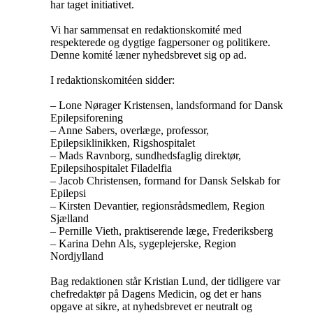
har taget initiativet.
Vi har sammensat en redaktionskomité med
respekterede og dygtige fagpersoner og politikere.
Denne komité læner nyhedsbrevet sig op ad.
I redaktionskomitéen sidder:
– Lone Nørager Kristensen, landsformand for Dansk
Epilepsiforening
– Anne Sabers, overlæge, professor,
Epilepsiklinikken, Rigshospitalet
– Mads Ravnborg, sundhedsfaglig direktør,
Epilepsihospitalet Filadelfia
– Jacob Christensen, formand for Dansk Selskab for
Epilepsi
– Kirsten Devantier, regionsrådsmedlem, Region
Sjælland
– Pernille Vieth, praktiserende læge, Frederiksberg
– Karina Dehn Als, sygeplejerske, Region
Nordjylland
Bag redaktionen står Kristian Lund, der tidligere var
chefredaktør på Dagens Medicin, og det er hans
opgave at sikre, at nyhedsbrevet er neutralt og