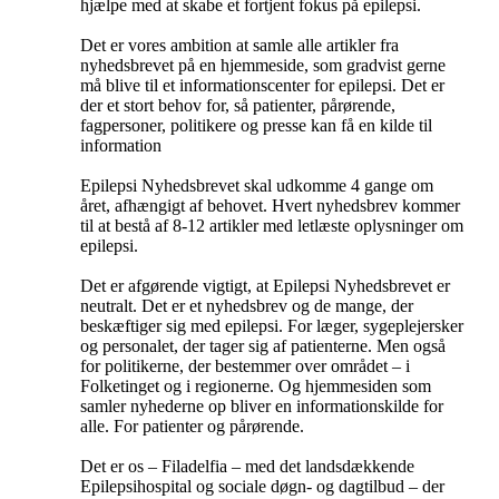
hjælpe med at skabe et fortjent fokus på epilepsi.
Det er vores ambition at samle alle artikler fra
nyhedsbrevet på en hjemmeside, som gradvist gerne
må blive til et informationscenter for epilepsi. Det er
der et stort behov for, så patienter, pårørende,
fagpersoner, politikere og presse kan få en kilde til
information
Epilepsi Nyhedsbrevet skal udkomme 4 gange om
året, afhængigt af behovet. Hvert nyhedsbrev kommer
til at bestå af 8-12 artikler med letlæste oplysninger om
epilepsi.
Det er afgørende vigtigt, at Epilepsi Nyhedsbrevet er
neutralt. Det er et nyhedsbrev og de mange, der
beskæftiger sig med epilepsi. For læger, sygeplejersker
og personalet, der tager sig af patienterne. Men også
for politikerne, der bestemmer over området – i
Folketinget og i regionerne. Og hjemmesiden som
samler nyhederne op bliver en informationskilde for
alle. For patienter og pårørende.
Det er os – Filadelfia – med det landsdækkende
Epilepsihospital og sociale døgn- og dagtilbud – der