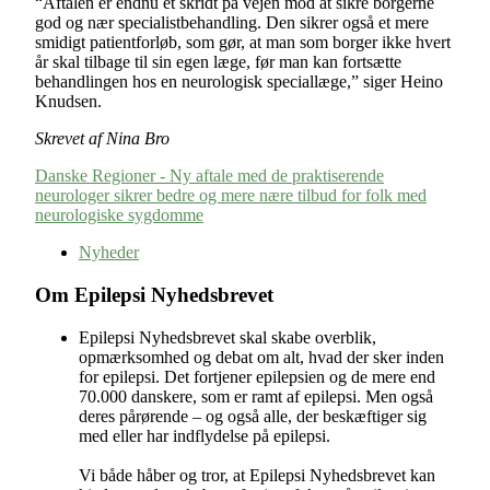
“Aftalen er endnu et skridt på vejen mod at sikre borgerne
god og nær specialistbehandling. Den sikrer også et mere
smidigt patientforløb, som gør, at man som borger ikke hvert
år skal tilbage til sin egen læge, før man kan fortsætte
behandlingen hos en neurologisk speciallæge,” siger Heino
Knudsen.
Skrevet af Nina Bro
Danske Regioner - Ny aftale med de praktiserende
neurologer sikrer bedre og mere nære tilbud for folk med
neurologiske sygdomme
Nyheder
Om Epilepsi Nyhedsbrevet
Epilepsi Nyhedsbrevet skal skabe overblik,
opmærksomhed og debat om alt, hvad der sker inden
for epilepsi. Det fortjener epilepsien og de mere end
70.000 danskere, som er ramt af epilepsi. Men også
deres pårørende – og også alle, der beskæftiger sig
med eller har indflydelse på epilepsi.
Vi både håber og tror, at Epilepsi Nyhedsbrevet kan