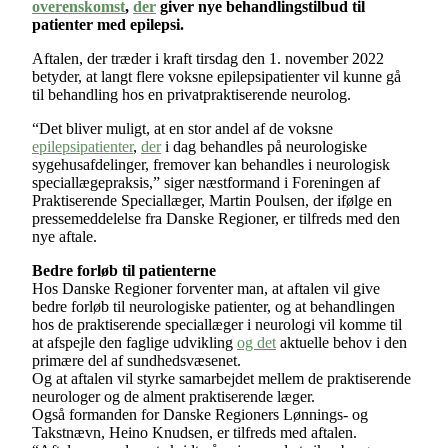
overenskomst
,
der
giver nye behandlingstilbud til
patienter med epilepsi.
Aftalen, der træder i kraft tirsdag den 1. november 2022
betyder, at langt flere voksne epilepsipatienter vil kunne gå
til behandling hos en privatpraktiserende neurolog.
“Det bliver muligt, at en stor andel af de voksne
epilepsipatienter
,
der
i dag behandles på neurologiske
sygehusafdelinger, fremover kan behandles i neurologisk
speciallægepraksis,” siger næstformand i Foreningen af
Praktiserende Speciallæger, Martin Poulsen, der ifølge en
pressemeddelelse fra Danske Regioner, er tilfreds med den
nye aftale.
Bedre forløb til patienterne
Hos Danske Regioner forventer man, at aftalen vil give
bedre forløb til neurologiske patienter, og at behandlingen
hos de praktiserende speciallæger i neurologi vil komme til
at afspejle den faglige udvikling
og det
aktuelle behov i den
primære del af sundhedsvæsenet.
Og at aftalen vil styrke samarbejdet mellem de praktiserende
neurologer og de alment praktiserende læger.
Også formanden for Danske Regioners Lønnings- og
Takstnævn, Heino Knudsen, er tilfreds med aftalen.