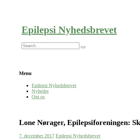
Epilepsi Nyhedsbrevet
Search
for:
Menu
Epilepsi Nyhedsbrevet
Nyheder
Om os
Lone Nørager, Epilepsiforeningen: Ski
7. december 2017
Epilepsi Nyhedsbrevet