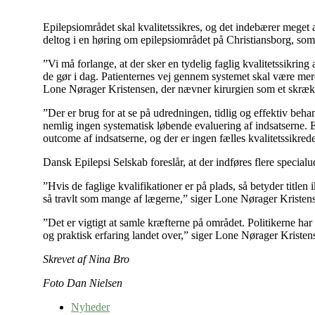
Epilepsiområdet skal kvalitetssikres, og det indebærer mege
deltog i en høring om epilepsiområdet på Christiansborg, so
”Vi må forlange, at der sker en tydelig faglig kvalitetssikring
de gør i dag. Patienternes vej gennem systemet skal være mere 
Lone Nørager Kristensen, der nævner kirurgien som et skræke
”Der er brug for at se på udredningen, tidlig og effektiv beh
nemlig ingen systematisk løbende evaluering af indsatserne. Ek
outcome af indsatserne, og der er ingen fælles kvalitetssikre
Dansk Epilepsi Selskab foreslår, at der indføres flere speci
”Hvis de faglige kvalifikationer er på plads, så betyder title
så travlt som mange af lægerne,” siger Lone Nørager Kristen
”Det er vigtigt at samle kræfterne på området. Politikerne har
og praktisk erfaring landet over,” siger Lone Nørager Kristen
Skrevet af Nina Bro
Foto Dan Nielsen
Nyheder