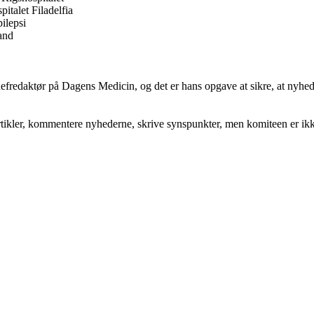
italet Filadelfia
ilepsi
and
hefredaktør på Dagens Medicin, og det er hans opgave at sikre, at nyhed
kler, kommentere nyhederne, skrive synspunkter, men komiteen er ikke