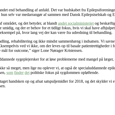
t andet end behandling af anfald. Det var budskabet fra Epilepsiforen
m hun selv var medarrangør af sammen med Dansk Epilepsiselskab og Epil
 af området, og det betyder, at blandt
andet socialministeriet
og beskæftige
smidig, og der er behov for et tidligt fokus, hvis vi skal have afhjulpe
ksempel på, hvor lang vej der kan være fra udredning til behandling.
andling, rehabilitering og ikke mindst sammenhæng i indsatsen. Vi savner
sempelvis ved vi ikke, om der leves op til basale patientrettigheder i f
de mål for outcome,” siger Lone Nørager Kristensen.
aluddannede sygeplejersker for at løse problemerne med mangel på læger
n ikke så meget, men lige nu oplever vi, at også de specialuddannede epil
sen,
som
finder
det
politiske fokus på sygdommen opløftende.
 taget handsken op og afsat satspuljemidler for 2018, og det skylder vi 
sen.