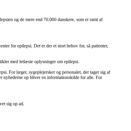
ilepsien og de mere end 70.000 danskere, som er ramt af
er for epilepsi. Det er der et stort behov for, så patienter,
kler med letlæste oplysninger om epilepsi.
si. For læger, sygeplejersker og personalet, der tager sig af
 nyhederne op bliver en informationskilde for alle. For
et sig op ad.