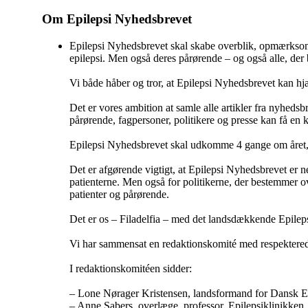
Om Epilepsi Nyhedsbrevet
Epilepsi Nyhedsbrevet skal skabe overblik, opmærksomh
epilepsi. Men også deres pårørende – og også alle, der b
Vi både håber og tror, at Epilepsi Nyhedsbrevet kan hjæ
Det er vores ambition at samle alle artikler fra nyhedsbr
pårørende, fagpersoner, politikere og presse kan få en k
Epilepsi Nyhedsbrevet skal udkomme 4 gange om året, a
Det er afgørende vigtigt, at Epilepsi Nyhedsbrevet er n
patienterne. Men også for politikerne, der bestemmer o
patienter og pårørende.
Det er os – Filadelfia – med det landsdækkende Epilepsih
Vi har sammensat en redaktionskomité med respektered
I redaktionskomitéen sidder:
– Lone Nørager Kristensen, landsformand for Dansk E
– Anne Sabers, overlæge, professor, Epilepsiklinikken,