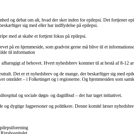
ed og debat om alt, hvad der sker inden for epilepsi. Det fortjener ep
eskæftiger sig med eller har indflydelse på epilepsi.
lpe med at skabe et fortjent fokus på epilepsi.
evet på en hjemmeside, som gradvist gerne må blive til et informationscent
ilde til information
fhængigt af behovet. Hvert nyhedsbrev kommer til at bestå af 8-12 arti
eutralt. Det er et nyhedsbrev og de mange, der beskæftiger sig med epilep
ver området – i Folketinget og i regionerne. Og hjemmesiden som samler
ospital og sociale døgn- og dagtilbud – der har taget initiativet.
e og dygtige fagpersoner og politikere. Denne komité læner nyhedsbrev
pilepsiforening
 Rigshospitalet