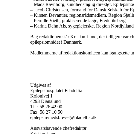
– Mads Ravnborg, sundhedsfaglig direktør, Epilepsihosp
– Jacob Christensen, formand for Dansk Selskab for Ep
– Kirsten Devantier, regionsrådsmedlem, Region Sjæll
– Pernille Vieth, praktiserende læge, Frederiksberg
– Karina Dehn Als, sygeplejerske, Region Nordjylland
Bag redaktionen står Kristian Lund, der tidligere var c
epilepsiområdet i Danmark.
Medlemmerne af redaktionskomiteen kan igangsætte arti
Udgives af
Epilepsihospitalet Filadelfia
Kolonivej 1
4293 Dianalund
Tlf.: 58 26 42 00
Fax: 58 27 10 50
epilepsinyhedsbrevet@filadelfia.dk
Ansvarshavende chefredaktør
Kristian Lund