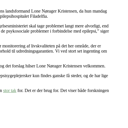
ingens landsformand Lone Nørager Kristensen, da hun mandag
epsihospitalet Filadelfia.
lsesministeriet skal tage problemet langt mere alvorligt, end
t de psykosociale problemer i forbindelse med epilepsi,” siger
 monitorering af livskvaliteten på det her område, der er
orhold til udredningsgarantien. Vi ved stort set ingenting om
, og det forslag hilser Lone Nørager Kristensen velkommen.
epsisygeplejersker kun findes ganske få steder, og de har lige
en
stor tak
for. Det er der brug for. Det viser både forskningen