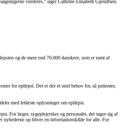
ansøgningerne vurderes,” siger Cathrine Elisabeth Gjerulfsen.
ilepsien og de mere end 70.000 danskere, som er ramt af
er for epilepsi. Det er der et stort behov for, så patienter,
kler med letlæste oplysninger om epilepsi.
si. For læger, sygeplejersker og personalet, der tager sig af
 nyhederne op bliver en informationskilde for alle. For