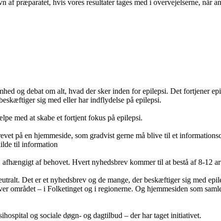
avn af præparatet, hvis vores resultater tages med i overvejelserne, når 
ed og debat om alt, hvad der sker inden for epilepsi. Det fortjener ep
eskæftiger sig med eller har indflydelse på epilepsi.
lpe med at skabe et fortjent fokus på epilepsi.
evet på en hjemmeside, som gradvist gerne må blive til et informationscent
ilde til information
fhængigt af behovet. Hvert nyhedsbrev kommer til at bestå af 8-12 arti
eutralt. Det er et nyhedsbrev og de mange, der beskæftiger sig med epilep
ver området – i Folketinget og i regionerne. Og hjemmesiden som samler
ospital og sociale døgn- og dagtilbud – der har taget initiativet.