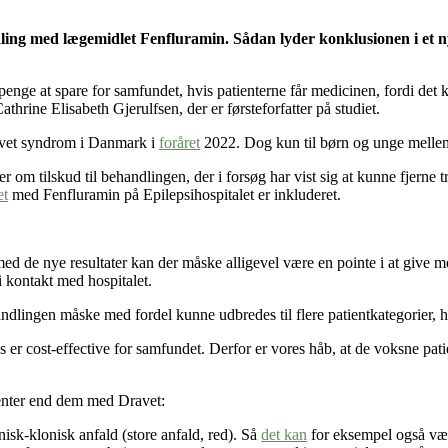
ndling med lægemidlet Fenfluramin. Sådan lyder konklusionen i et n
 penge at spare for samfundet, hvis patienterne får medicinen, fordi det
thrine Elisabeth Gjerulfsen, der er førsteforfatter på studiet.
ravet syndrom i Danmark i
foråret
2022. Dog kun til børn og unge mellem
 tilskud til behandlingen, der i forsøg har vist sig at kunne fjerne tr
et
med Fenfluramin på Epilepsihospitalet er inkluderet.
de nye resultater kan der måske alligevel være en pointe i at give medic
 kontakt med hospitalet.
dlingen måske med fordel kunne udbredes til flere patientkategorier, h
is er cost-effective for samfundet. Derfor er vores håb, at de voksne p
ienter end dem med Dravet:
nisk-klonisk anfald (store anfald, red). Så
det kan
for eksempel også væ