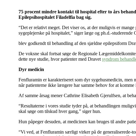
75 procent mindre kontakt til hospital efter to års beha
Epilepsihospitalet Filadelfia bag sig.
“Det er relativt meget. Det viser os, at der muligvis er mange
sygeplejerske på hospitalet,” siger læge og ph.d.-studerende Ca
blev godkendt til behandling af den sjældne epilepsiform D
De voksne skal fortsat søge de Regionale Lægemiddelkomiteer om
dette nye studie, hvor patienter med Dravet
syndrom behandl
Dyr medicin
Fenfluramin er karakteriseret som dyr sygehusmedicin, men med 
når patienterne ikke længere har samme behov for at komme i
Af samme årsag mener Cathrine Elisabeth Gjerulfsen, at behan
“Resultaterne i vores studie tyder på, at behandlingen muligv
skal søge om tilskud hver gang,” siger hun.
Hun påpeger desuden, at medicinen kan bruges til andre pat
“Vi ved, at Fenfluramin særligt virker på de generaliserede-to