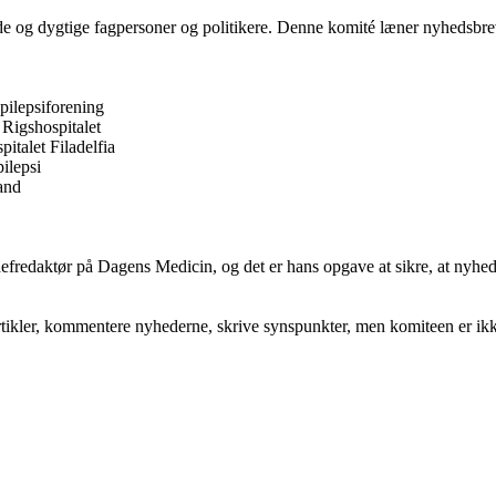
e og dygtige fagpersoner og politikere. Denne komité læner nyhedsbrev
pilepsiforening
 Rigshospitalet
italet Filadelfia
ilepsi
and
hefredaktør på Dagens Medicin, og det er hans opgave at sikre, at nyhed
kler, kommentere nyhederne, skrive synspunkter, men komiteen er ikke