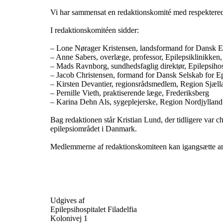
Vi har sammensat en redaktionskomité med respektered
I redaktionskomitéen sidder:
– Lone Nørager Kristensen, landsformand for Dansk E
– Anne Sabers, overlæge, professor, Epilepsiklinikken,
– Mads Ravnborg, sundhedsfaglig direktør, Epilepsihosp
– Jacob Christensen, formand for Dansk Selskab for Ep
– Kirsten Devantier, regionsrådsmedlem, Region Sjæll
– Pernille Vieth, praktiserende læge, Frederiksberg
– Karina Dehn Als, sygeplejerske, Region Nordjylland
Bag redaktionen står Kristian Lund, der tidligere var c
epilepsiområdet i Danmark.
Medlemmerne af redaktionskomiteen kan igangsætte arti
Udgives af
Epilepsihospitalet Filadelfia
Kolonivej 1