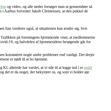
lefon
og video, og alle steder forsøger man at gennemføre så
en i Aarhus forventer Jakob Christensen, at den pukkel de
 men han vurderer også, at situationen kan ændre sig, hvis
n. Trafikken på foreningens hjemmeside viser, at medlemmerne
 Covid-19, og halvdelen af hjemmesidens besøgende går for
en konstateret nogle andre problemer end vanligt. Det drejer
ørnene er nødt til at bo hjemme.
L allerede har varslet, at vi står til at kigge ind i et
andet
r, og det er da noget, der bekymrer os, og som vi holder øje